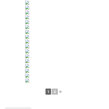
1
2
►