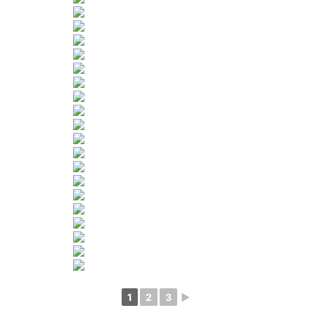
1
2
3
►